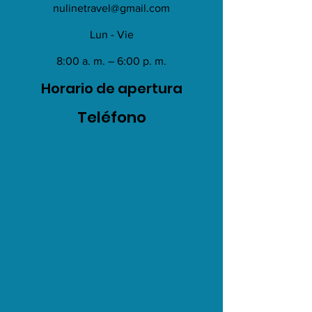
nulinetravel@gmail.com
Lun - Vie
8:00 a. m. – 6:00 p. m.
Horario de apertura
Teléfono