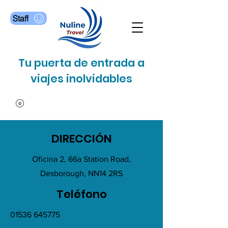
Staff
Tu puerta de entrada a
viajes inolvidables
DIRECCIÓN
Oficina 2, 66a Station Road,
Desborough, NN14 2RS
Teléfono
01536 645775