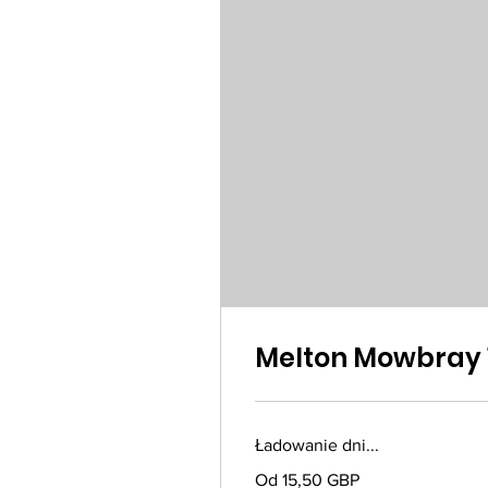
Melton Mowbray 
Ładowanie dni...
Od
Od 15,50 GBP
15,50