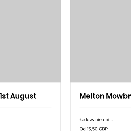
1st August
Melton Mowbra
Ładowanie dni...
Od
Od 15,50 GBP
15,50