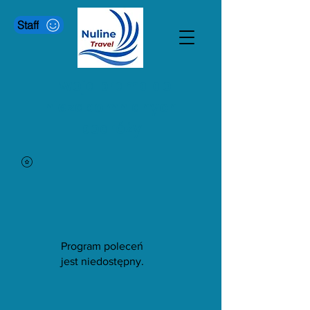
Staff
Twoja brama do
niezapomnianych
podróży
Program poleceń
jest niedostępny.