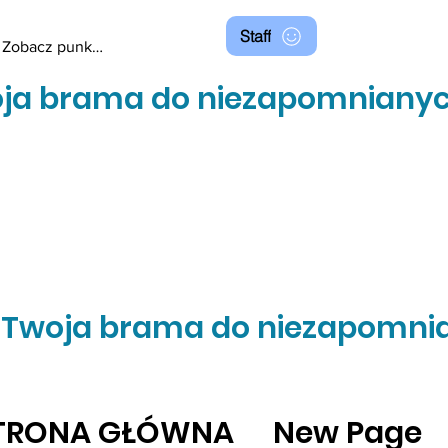
Staff
Zobacz punkty
ja brama do niezapomnianyc
Twoja brama do niezapomni
TRONA GŁÓWNA
New Page