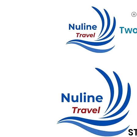
Two
S