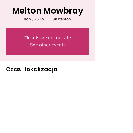
Melton Mowbray
sob., 25 lip
  |  
Hunstanton
Tickets are not on sale
See other events
Czas i lokalizacja
25 lip 2026, 18:00 – 23:50
Hunstanton, Hunstanton PE36, UK
Udostępnij to wydarzenie